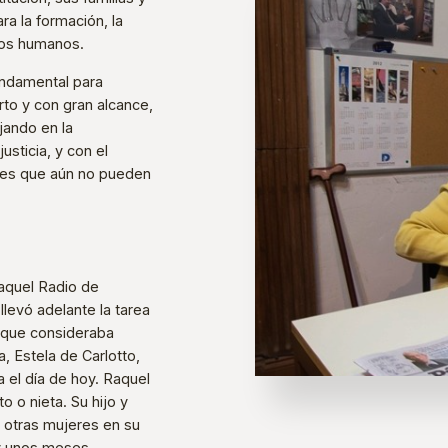
a la formación, la
hos humanos.
undamental para
to y con gran alcance,
ajando en la
sticia, y con el
eres que aún no pueden
Raquel Radio de
llevó adelante la tarea
os que consideraba
, Estela de Carlotto,
 el día de hoy. Raquel
o o nieta. Su hijo y
a otras mujeres en su
 y unos meses