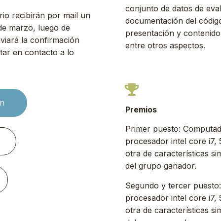
conjunto de datos de evalu
io recibirán por mail un
documentación del código
de marzo, luego de
presentación y contenido
nviará la confirmación
entre otros aspectos.
tar en contacto a lo
ón
Premios
Primer puesto: Computa
procesador intel core i7
otra de características si
del grupo ganador.
Segundo y tercer puest
procesador intel core i7
otra de características si