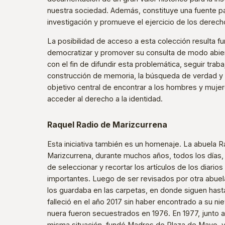
nuestra sociedad. Además, constituye una fuente par
investigación y promueve el ejercicio de los derec
La posibilidad de acceso a esta colección resulta f
democratizar y promover su consulta de modo abier
con el fin de difundir esta problemática, seguir trab
construcción de memoria, la búsqueda de verdad y ju
objetivo central de encontrar a los hombres y muj
acceder al derecho a la identidad.
Raquel Radio de Marizcurrena
Esta iniciativa también es un homenaje. La abuela 
Marizcurrena, durante muchos años, todos los días, 
de seleccionar y recortar los artículos de los diari
importantes. Luego de ser revisados por otra abuela
los guardaba en las carpetas, en donde siguen hasta
falleció en el año 2017 sin haber encontrado a su niet
nuera fueron secuestrados en 1976. En 1977, junto 
misma situación, fundó Madres de Plaza de Mayo,