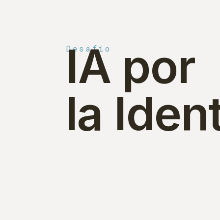
IA por
Desafío
la Iden