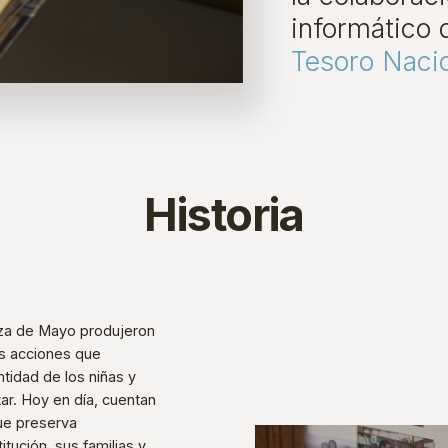
informático 
Tesoro Naci
Historia
laza de Mayo produjeron
as acciones que
ntidad de los niñas y
tar. Hoy en día, cuentan
ue preserva
itución, sus familias y