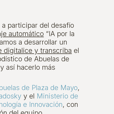
 a participar del desafío
aje automático
“IA por la
Vamos a desarrollar un
 digitalice y transcriba
el
odístico de Abuelas de
y así hacerlo más
buelas de Plaza de Mayo
,
adosky
y el
Ministerio de
nología e Innovación
, con
ión del equipo